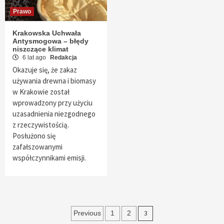
Prawo
Krakowska Uchwała
Antysmogowa – błędy
niszczące klimat
6 lat ago
Redakcja
Okazuje się, że zakaz
używania drewna i biomasy
w Krakowie został
wprowadzony przy użyciu
uzasadnienia niezgodnego
z rzeczywistością.
Posłużono się
zafałszowanymi
współczynnikami emisji.
Nawigacja
3
Previous
1
2