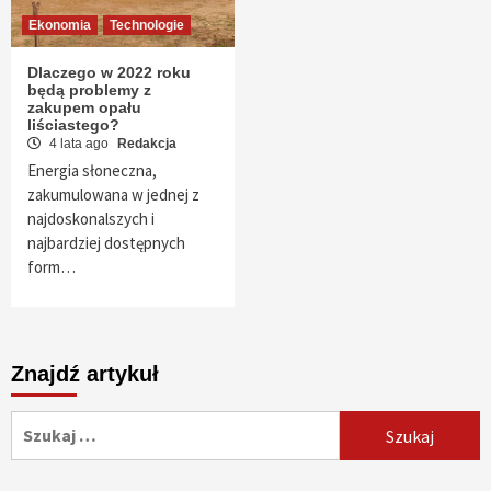
Ekonomia
Technologie
Dlaczego w 2022 roku
będą problemy z
zakupem opału
liściastego?
4 lata ago
Redakcja
Energia słoneczna,
zakumulowana w jednej z
najdoskonalszych i
najbardziej dostępnych
form…
Znajdź artykuł
Szukaj: