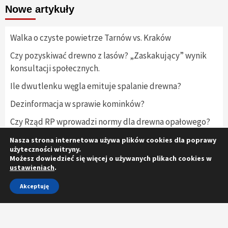
Nowe artykuły
Walka o czyste powietrze Tarnów vs. Kraków
Czy pozyskiwać drewno z lasów? „Zaskakujący” wynik
konsultacji społecznych.
Ile dwutlenku węgla emituje spalanie drewna?
Dezinformacja w sprawie kominków?
Czy Rząd RP wprowadzi normy dla drewna opałowego?
Nasza strona internetowa używa plików cookies dla poprawy
użyteczności witryny.
Możesz dowiedzieć się więcej o używanych plikach cookies w
ustawieniach
.
Facebook
Twitter
Akceptuję
Copyright © 2020-2021 Zielone Ciepło. All rights reserved.
|
CoverNews
by AF themes.