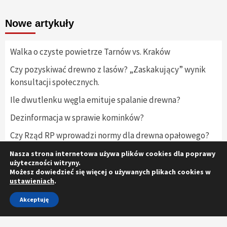
Nowe artykuły
Walka o czyste powietrze Tarnów vs. Kraków
Czy pozyskiwać drewno z lasów? „Zaskakujący” wynik
konsultacji społecznych.
Ile dwutlenku węgla emituje spalanie drewna?
Dezinformacja w sprawie kominków?
Czy Rząd RP wprowadzi normy dla drewna opałowego?
Nasza strona internetowa używa plików cookies dla poprawy
użyteczności witryny.
Możesz dowiedzieć się więcej o używanych plikach cookies w
ustawieniach
.
Facebook
Twitter
Akceptuję
Copyright © 2020-2021 Zielone Ciepło. All rights reserved.
|