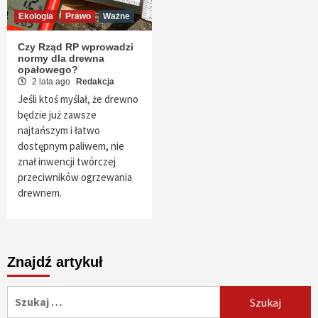
Ekologia
Prawo
Ważne
Czy Rząd RP wprowadzi
normy dla drewna
opałowego?
2 lata ago
Redakcja
Jeśli ktoś myślał, że drewno
będzie już zawsze
najtańszym i łatwo
dostępnym paliwem, nie
znał inwencji twórczej
przeciwników ogrzewania
drewnem.
Znajdź artykuł
Szukaj: