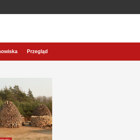
nowiska
Przegląd