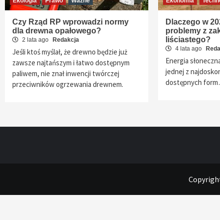
Ekologia
Prawo
Ważne
Ekonomia
Techn
Czy Rząd RP wprowadzi normy
Dlaczego w 20
dla drewna opałowego?
problemy z za
liściastego?
2 lata ago
Redakcja
4 lata ago
Reda
Jeśli ktoś myślał, że drewno będzie już
Energia słoneczn
zawsze najtańszym i łatwo dostępnym
jednej z najdoskon
paliwem, nie znał inwencji twórczej
dostępnych for
przeciwników ogrzewania drewnem.
Copyright