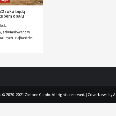
ologie
22 roku będą
kupem opału
kcja
a, zakumulowana w
alszych i najbardziej
m…
 © 2020-2021 Zielone Ciepło. All rights reserved.
|
CoverNews
by A