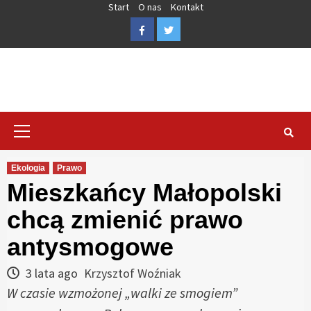
Skip
Start
O nas
Kontakt
to
Facebook
Twitter
content
Primary
Menu
Ekologia
Prawo
Mieszkańcy Małopolski
chcą zmienić prawo
antysmogowe
3 lata ago
Krzysztof Woźniak
W czasie wzmożonej „walki ze smogiem”