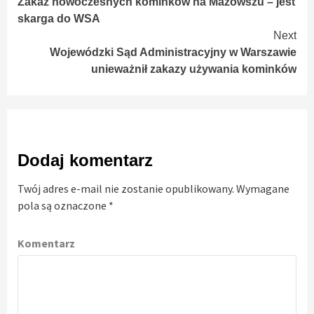
Zakaz nowoczesnych kominków na Mazowszu – jest
Reading
skarga do WSA
Next
Wojewódzki Sąd Administracyjny w Warszawie
unieważnił zakazy używania kominków
Dodaj komentarz
Twój adres e-mail nie zostanie opublikowany.
Wymagane
pola są oznaczone
*
Komentarz