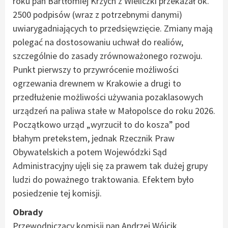
roku pan Bartłomiej Krzych z Wieliczki przekazał ok.
2500 podpisów (wraz z potrzebnymi danymi)
uwiarygadniających to przedsięwzięcie. Zmiany mają
polegać na dostosowaniu uchwał do realiów,
szczególnie do zasady zrównoważonego rozwoju.
Punkt pierwszy to przywrócenie możliwości
ogrzewania drewnem w Krakowie a drugi to
przedłużenie możliwości używania pozaklasowych
urządzeń na paliwa stałe w Małopolsce do roku 2026.
Początkowo urząd „wyrzucił to do kosza” pod
błahym pretekstem, jednak Rzecznik Praw
Obywatelskich a potem Wojewódzki Sąd
Administracyjny ujęli się za prawem tak dużej grupy
ludzi do poważnego traktowania. Efektem było
posiedzenie tej komisji.
Obrady
Przewodniczący komisji pan Andrzej Wójcik