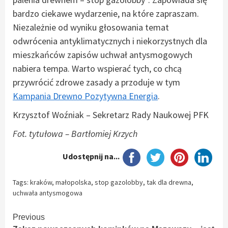
bardzo ciekawe wydarzenie, na które zapraszam.
Niezależnie od wyniku głosowania temat
odwrócenia antyklimatycznych i niekorzystnych dla
mieszkańców zapisów uchwał antysmogowych
nabiera tempa. Warto wspierać tych, co chcą
przywrócić zdrowe zasady a przoduje w tym
Kampania Drewno Pozytywna Energia
.
Krzysztof Woźniak – Sekretarz Rady Naukowej PFK
Fot. tytułowa – Bartłomiej Krzych
Udostępnij na...
Tags:
kraków
,
małopolska
,
stop gazolobby
,
tak dla drewna
,
uchwała antysmogowa
Continue
Previous