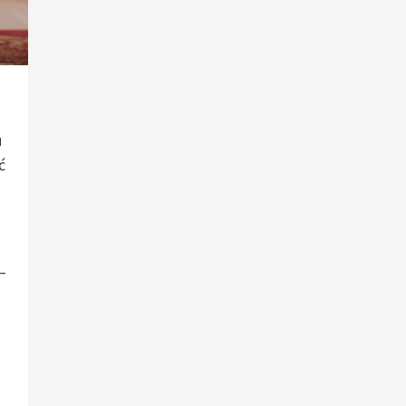
u
ć
–