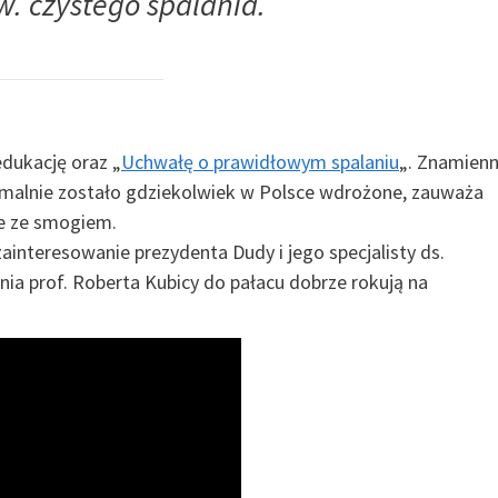
. czystego spalania
.
dukację oraz „
Uchwałę o prawidłowym spalaniu
„. Znamien
rmalnie zostało gdziekolwiek w Polsce wdrożone, zauważa
ce ze smogiem.
ainteresowanie prezydenta Dudy i jego specjalisty ds.
nia prof. Roberta Kubicy do pałacu dobrze rokują na