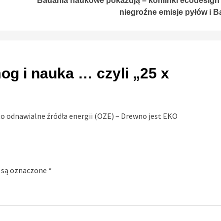
Badania naukowe pokazują – kominki ecodesign 
niegroźne emisje pyłów i B
og i nauka … czyli „25 x
o odnawialne źródła energii (OZE) – Drewno jest EKO
 są oznaczone
*