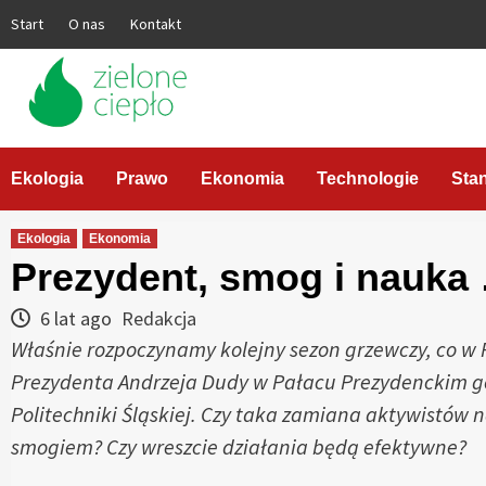
Skip
Start
O nas
Kontakt
to
content
Ekologia
Prawo
Ekonomia
Technologie
Sta
Ekologia
Ekonomia
Prezydent, smog i nauka 
6 lat ago
Redakcja
Właśnie rozpoczynamy kolejny sezon grzewczy, co w 
Prezydenta Andrzeja Dudy w Pałacu Prezydenckim gośc
Politechniki Śląskiej. Czy taka zamiana aktywistó
smogiem? Czy wreszcie działania będą efektywne?