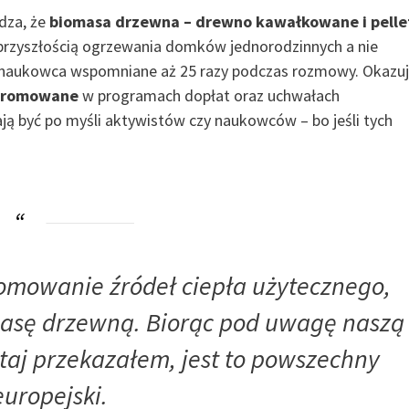
dza, że
biomasa drzewna – drewno kawałkowane i pelle
 przyszłością ogrzewania domków jednorodzinnych a nie
ez naukowca wspomniane aż 25 razy podczas rozmowy. Okazu
ć promowane
w programach dopłat oraz uchwałach
ją być po myśli aktywistów czy naukowców – bo jeśli tych
promowanie źródeł ciepła użytecznego,
masę drzewną
.
Biorąc pod uwagę naszą
tutaj przekazałem, jest to powszechny
europejski.