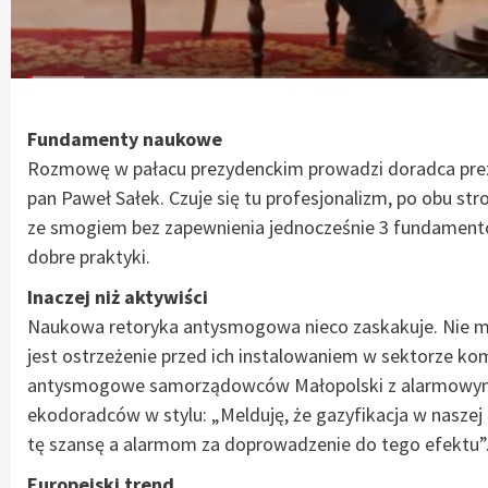
Fundamenty naukowe
Rozmowę w pałacu prezydenckim prowadzi doradca prez
pan Paweł Sałek. Czuje się tu profesjonalizm, po obu str
ze smogiem bez zapewnienia jednocześnie 3 fundamentó
dobre praktyki.
Inaczej niż aktywiści
Naukowa retoryka antysmogowa nieco zaskakuje. Nie ma
jest ostrzeżenie przed ich instalowaniem w sektorze ko
antysmogowe samorządowców Małopolski z alarmowymi
ekodoradców w stylu: „Melduję, że gazyfikacja w naszej
tę szansę a alarmom za doprowadzenie do tego efektu”
Europejski trend